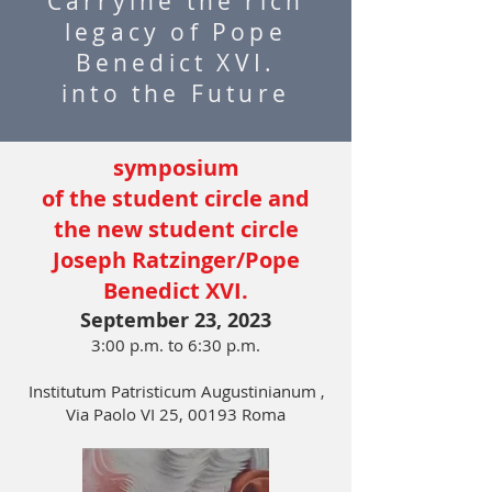
Carryine the rich
legacy of Pope
Benedict XVI.
into the Future
symposium
of the student circle and
the new student circle
Joseph Ratzinger/Pope
Benedict XVI.
September 23, 2023
3:00 p.m. to 6:30 p.m.
Institutum Patristicum Augustinianum
,
Via Paolo VI 25, 00193 Roma