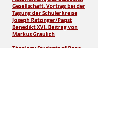
Gesellschaft. Vortrag bei der
Tagung der Schülerkreise
Joseph Ratzinger/Papst
Benedikt XVI. Beitrag von
Markus Graulich
Theology Students of Pope
Benedict XVI Meet at the
Vatican | EWTN News
Nightly - Interview with P.
Dr. Vincent Twomey SVD
Lecture available to listen to
Lecture available to listen to