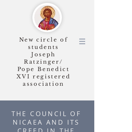
New circle of
students
Joseph
Ratzinger/
Pope Benedict
XVI
registered
association
THE COUNCIL OF
NICAEA AND ITS
CREED IN THE